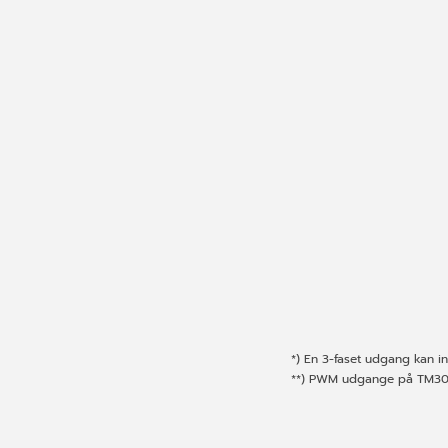
*) En 3-faset udgang kan inds
**) PWM udgange på TM300