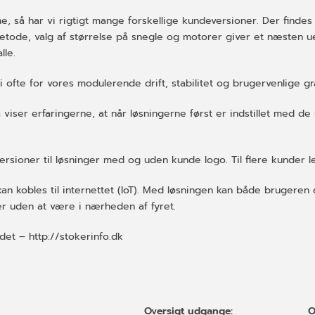
, så har vi rigtigt mange forskellige kundeversioner. Der finde
tode, valg af størrelse på snegle og motorer giver et næsten ue
lle.
 ofte for vores modulerende drift, stabilitet og brugervenlige 
viser erfaringerne, at når løsningerne først er indstillet med d
sioner til løsninger med og uden kunde logo. Til flere kunder lev
e kan kobles til internettet (IoT). Med løsningen kan både bruger
er uden at være i nærheden af fyret.
et – http://stokerinfo.dk
Oversigt udgange:
O