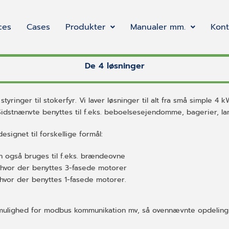
ces
Cases
Produkter
Manualer mm.
Kont
De 4 løsninger
tyringer til stokerfyr. Vi laver løsninger til alt fra små simple 4
idstnænvte benyttes til f.eks. beboelsesejendomme, bagerier, la
esignet til forskellige formål:
n også bruges til f.eks. brændeovne
 hvor der benyttes 3-fasede motorer
 hvor der benyttes 1-fasede motorer.
r, mulighed for modbus kommunikation mv, så ovennævnte opdeling 