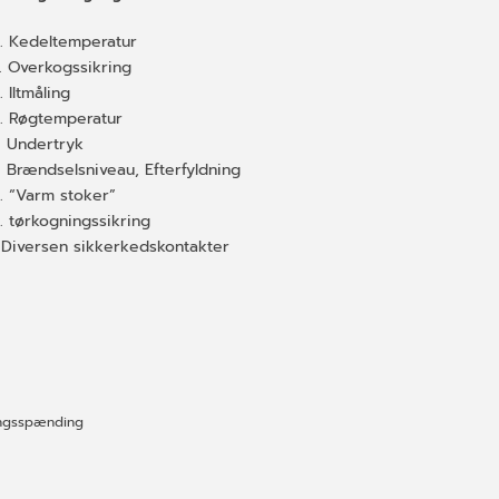
. Kedeltemperatur
. Overkogssikring
. Iltmåling
. Røgtemperatur
. Undertryk
. Brændselsniveau, Efterfyldning
. “Varm stoker”
. tørkogningssikring
. Diversen sikkerkedskontakter
ingsspænding