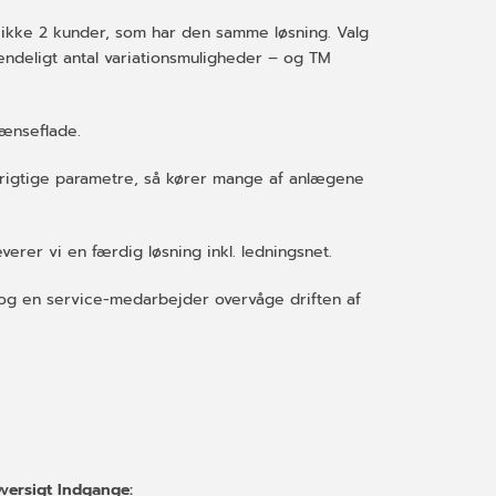
s ikke 2 kunder, som har den samme løsning. Valg
ndeligt antal variationsmuligheder – og TM
grænseflade.
e rigtige parametre, så kører mange af anlægene
erer vi en færdig løsning inkl. ledningsnet.
en og en service-medarbejder overvåge driften af
versigt Indgange: