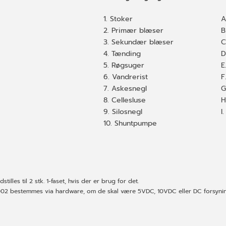
1. Stoker
A
2. Primær blæser
B
3. Sekundær blæser
C
4. Tænding
D
5. Røgsuger
E
6. Vandrerist
F
7. Askesnegl
G
8. Cellesluse
H
9. Silosnegl
I
10. Shuntpumpe
tilles til 2 stk. 1-faset, hvis der er brug for det.
2 bestemmes via hardware, om de skal være 5VDC, 10VDC eller DC forsyn