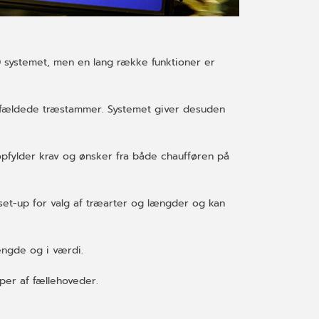
0 systemet, men en lang række funktioner er
de fældede træstammer. Systemet giver desuden
 opfylder krav og ønsker fra både chaufføren på
 set-up for valg af træarter og længder og kan
ængde og i værdi.
yper af fællehoveder.