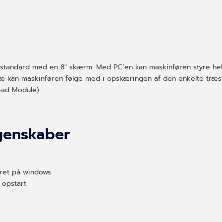
standard med en 8″ skærm. Med PC’en kan maskinføren styre hele
ræ kan maskinføren følge med i opskæringen af den enkelte tr
ead Module)
egenskaber
eret på windows
 opstart