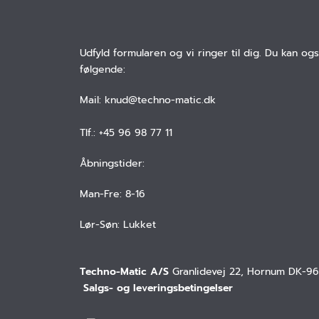
Udfyld formularen og vi ringer til dig. Du kan og
følgende:
Mail: knud@techno-matic.dk
Tlf.: +45 96 98 77 11
Åbningstider:
Man-Fre: 8-16
Lør-Søn: Lukket
Techno-Matic A/S
Granlidevej 22, Hornum DK-9
 Salgs- og leveringsbetingelser