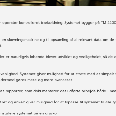
for operatør kontrolleret træfældning. Systemet bygger på TM 220
på en skovningsmaskine og til opsamling af al relevant data om 
t.
det er naturligvis løbende blevet udviklet og vedligeholdt, så de
rvenlighed. Systemet giver mulighed for at starte med et simpelt
og dermed gøres mere og mere avanceret.
rives rapporter, som dokumenterer det udførte arbejde både i m
et og enkelt giver mulighed for at tilpasse til systemet til alle t
installere systemet på en gravko.