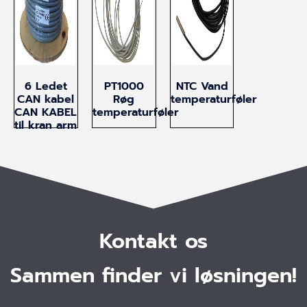
6 Ledet
PT1000
NTC Vand
CAN kabel
Røg
temperaturføler
CAN KABEL
temperaturføler
til kran arm
Kontakt os
Sammen finder vi løsningen!